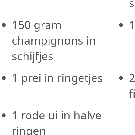
s
150
gram
champignons in
schijfjes
1
prei in ringetjes
f
1
rode ui in halve
ringen