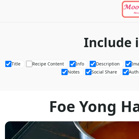
Include 
Title
Recipe Content
Info
Description
Im
Notes
Social Share
Auth
Foe Yong Ha