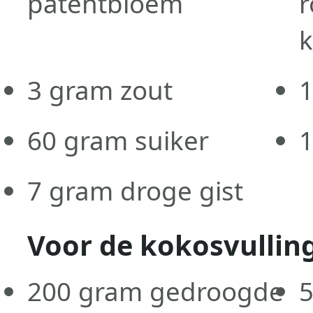
patentbloem
3
gram
zout
60
gram
suiker
7
gram
droge gist
Voor de kokosvullin
200
gram
gedroogde