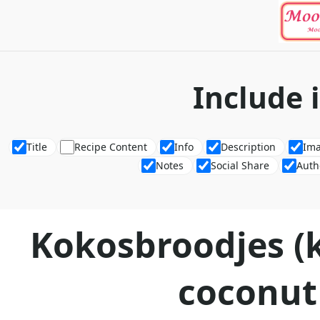
Include 
Title
Recipe Content
Info
Description
Im
Notes
Social Share
Auth
Kokosbroodjes (
coconut 