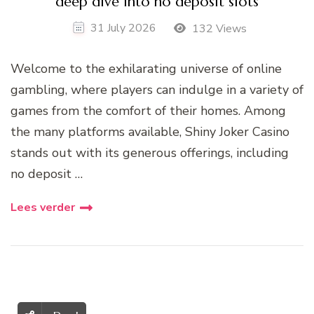
deep dive into no deposit slots
31 July 2026
132 Views
Welcome to the exhilarating universe of online
gambling, where players can indulge in a variety of
games from the comfort of their homes. Among
the many platforms available, Shiny Joker Casino
stands out with its generous offerings, including
no deposit …
Lees verder