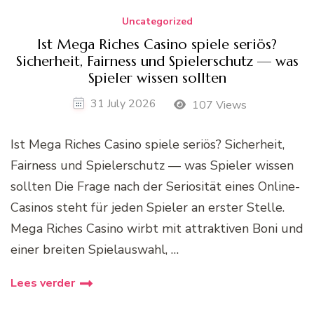
Uncategorized
Ist Mega Riches Casino spiele seriös?
Sicherheit, Fairness und Spielerschutz — was
Spieler wissen sollten
31 July 2026
107 Views
Ist Mega Riches Casino spiele seriös? Sicherheit,
Fairness und Spielerschutz — was Spieler wissen
sollten Die Frage nach der Seriosität eines Online-
Casinos steht für jeden Spieler an erster Stelle.
Mega Riches Casino wirbt mit attraktiven Boni und
einer breiten Spielauswahl, …
Lees verder