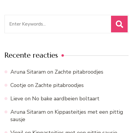
Search
for:
Recente reacties
Aruna Sitaram
on
Zachte pitabroodjes
Cootje
on
Zachte pitabroodjes
Lieve
on
No bake aardbeien boltaart
Aruna Sitaram
on
Kippasteitjes met een pittig
sausje
Virgil
on
Kippasteitjes met een pittig sausje