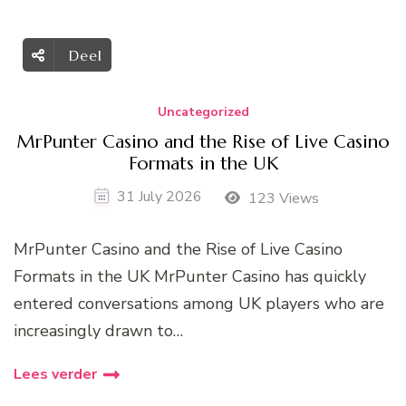
Deel
Uncategorized
MrPunter Casino and the Rise of Live Casino
Formats in the UK
31 July 2026
123 Views
MrPunter Casino and the Rise of Live Casino
Formats in the UK MrPunter Casino has quickly
entered conversations among UK players who are
increasingly drawn to…
Lees verder