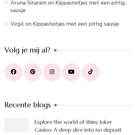
Aruna Sitaram
on
Kippasteitjes met een pittig
sausje
Virgil
on
Kippasteitjes met een pittig sausje
Volg je mij al?
Recente blogs
Explore the world of Shiny Joker
Casino: A deep dive into no deposit