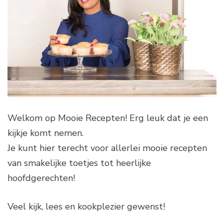
Welkom op Mooie Recepten! Erg leuk dat je een
kijkje komt nemen.
Je kunt hier terecht voor allerlei mooie recepten
van smakelijke toetjes tot heerlijke
hoofdgerechten!
Veel kijk, lees en kookplezier gewenst!