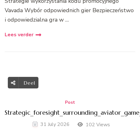
Strategie wykorzystania kodu promocyjnego
Vavada Wybór odpowiednich gier Bezpieczeństwo
i odpowiedzialna gra w …
Lees verder
Deel
Post
Strategic_foresight_surrounding_aviator_game_
31 July 2026
102 Views