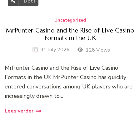
Deel
Uncategorized
MrPunter Casino and the Rise of Live Casino
Formats in the UK
31 July 2026
128 Views
MrPunter Casino and the Rise of Live Casino
Formats in the UK MrPunter Casino has quickly
entered conversations among UK players who are
increasingly drawn to…
Lees verder