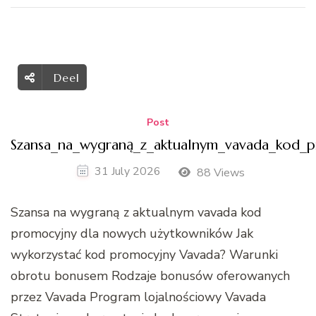
Deel
Post
Szansa_na_wygraną_z_aktualnym_vavada_kod_
31 July 2026
88 Views
Szansa na wygraną z aktualnym vavada kod
promocyjny dla nowych użytkowników Jak
wykorzystać kod promocyjny Vavada? Warunki
obrotu bonusem Rodzaje bonusów oferowanych
przez Vavada Program lojalnościowy Vavada