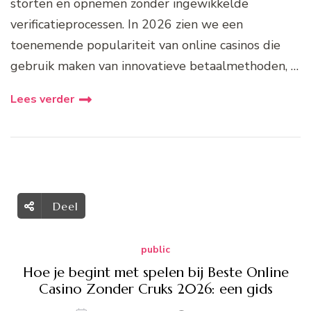
storten en opnemen zonder ingewikkelde
verificatieprocessen. In 2026 zien we een
toenemende populariteit van online casinos die
gebruik maken van innovatieve betaalmethoden, …
Lees verder
Deel
public
Hoe je begint met spelen bij Beste Online
Casino Zonder Cruks 2026: een gids