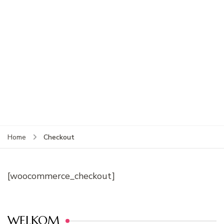
Checkout
Home
[woocommerce_checkout]
WELKOM