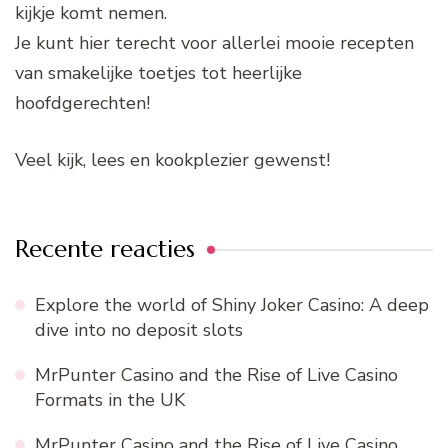
kijkje komt nemen.
Je kunt hier terecht voor allerlei mooie recepten
van smakelijke toetjes tot heerlijke
hoofdgerechten!
Veel kijk, lees en kookplezier gewenst!
Recente reacties
Explore the world of Shiny Joker Casino: A deep
dive into no deposit slots
MrPunter Casino and the Rise of Live Casino
Formats in the UK
MrPunter Casino and the Rise of Live Casino