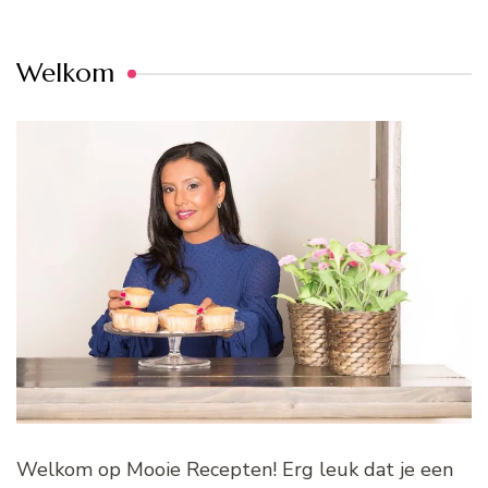
Welkom
Welkom op Mooie Recepten! Erg leuk dat je een