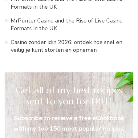
Formats in the UK
MrPunter Casino and the Rise of Live Casino
Formats in the UK
Casino zonder idin 2026: ontdek hoe snel en
veilig je kunt storten en opnemen
Get all of my best recipes
sent to you for FREE!
Subscribe to receive a free eCookbook
with my top 150 most popular recipes.