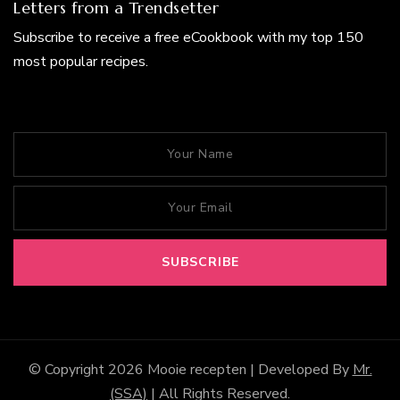
Letters from a Trendsetter
Subscribe to receive a free eCookbook with my top 150
most popular recipes.
© Copyright 2026
Mooie recepten
| Developed By
Mr.
(SSA)
| All Rights Reserved.