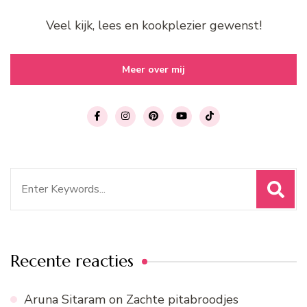
Veel kijk, lees en kookplezier gewenst!
Meer over mij
Search
for:
Recente reacties
Aruna Sitaram
on
Zachte pitabroodjes