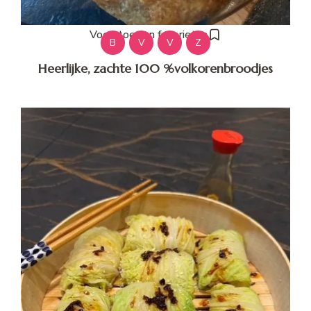
Voeg toe aan favorieten
B
V
V
Z
Heerlijke, zachte 100 %volkorenbroodjes