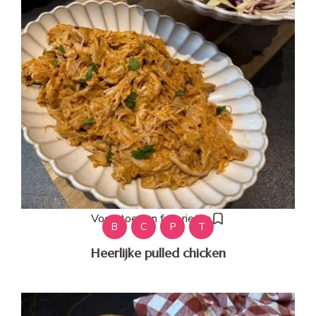
Voeg toe aan favorieten
B
C
P
T
Heerlijke pulled chicken