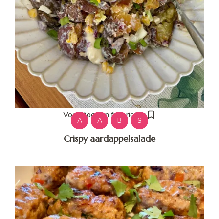
Voeg toe aan favorieten
A
A
B
S
Crispy aardappelsalade