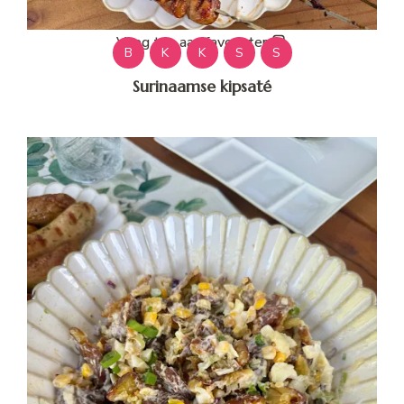
Voeg toe aan favorieten
B
K
K
S
S
Surinaamse kipsaté