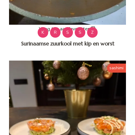
Voeg toe aan favorieten
K
R
S
S
Z
Surinaamse zuurkool met kip en worst
sashimi