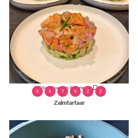
Voeg toe aan favorieten
S
S
T
V
Z
Z
Zalmtartaar