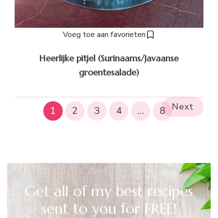
Voeg toe aan favorieten
Heerlijke pitjel (Surinaams/Javaanse
groentesalade)
Next
1
2
3
4
…
8
Get all of my best recipes
sent to you for FREE!