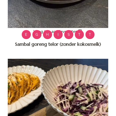
Voeg toe aan favorieten
E
G
H
I
S
T
T
Sambal goreng telor (zonder kokosmelk)