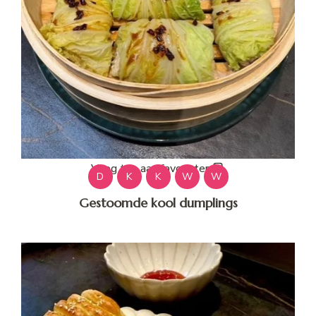
Voeg toe aan favorieten
D
K
K
W
W
Gestoomde kool dumplings