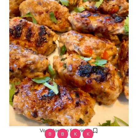
Voeg toe aan favorieten
B
B
K
K