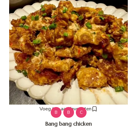
Voeg toe aan favorieten
B
B
C
Bang bang chicken