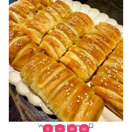
Voeg toe aan favorieten
B
H
W
W