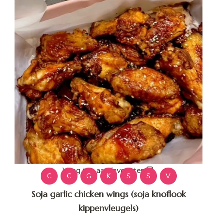
Voeg toe aan favorieten
C
C
G
K
S
S
V
Soja garlic chicken wings (soja knoflook
kippenvleugels)