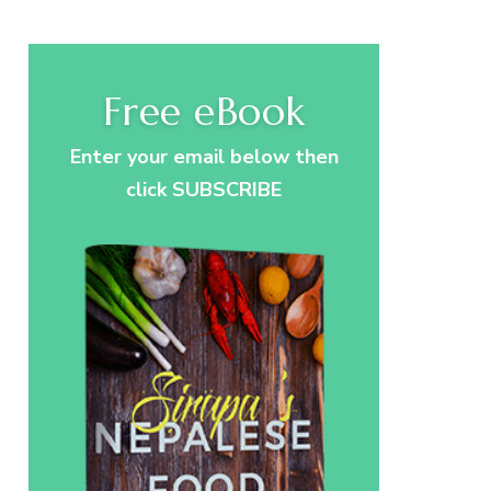
Free eBook
Enter your email below then
click SUBSCRIBE