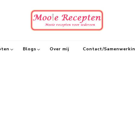
Mooie
Mooie recept
pten
Blogs
Over mij
Contact/Samenwerki