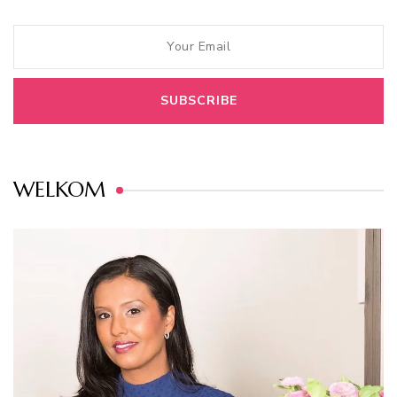
WELKOM