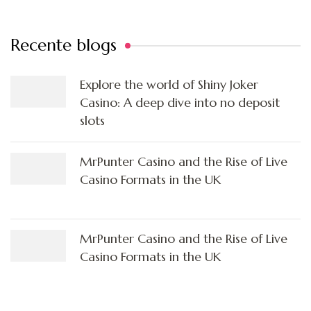
Recente blogs
Explore the world of Shiny Joker
Casino: A deep dive into no deposit
slots
MrPunter Casino and the Rise of Live
Casino Formats in the UK
MrPunter Casino and the Rise of Live
Casino Formats in the UK