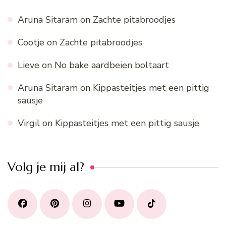
Aruna Sitaram
on
Zachte pitabroodjes
Cootje
on
Zachte pitabroodjes
Lieve
on
No bake aardbeien boltaart
Aruna Sitaram
on
Kippasteitjes met een pittig
sausje
Virgil
on
Kippasteitjes met een pittig sausje
Volg je mij al?