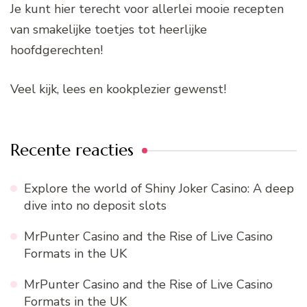
Je kunt hier terecht voor allerlei mooie recepten
van smakelijke toetjes tot heerlijke
hoofdgerechten!
Veel kijk, lees en kookplezier gewenst!
Recente reacties
Explore the world of Shiny Joker Casino: A deep
dive into no deposit slots
MrPunter Casino and the Rise of Live Casino
Formats in the UK
MrPunter Casino and the Rise of Live Casino
Formats in the UK