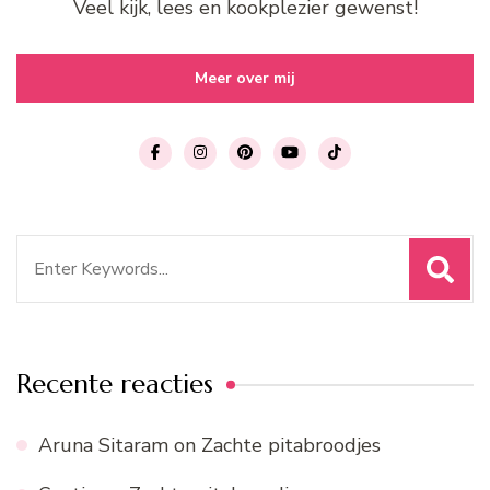
Veel kijk, lees en kookplezier gewenst!
Meer over mij
Search
for:
Recente reacties
Aruna Sitaram
on
Zachte pitabroodjes