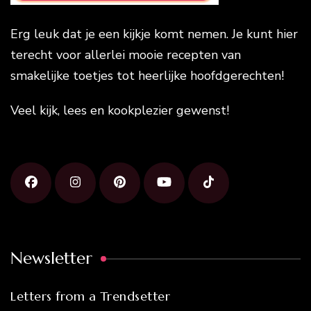
Erg leuk dat je een kijkje komt nemen. Je kunt hier
terecht voor allerlei mooie recepten van
smakelijke toetjes tot heerlijke hoofdgerechten!
Veel kijk, lees en kookplezier gewenst!
Newsletter
Letters from a Trendsetter