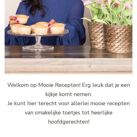
Welkom op Mooie Recepten! Erg leuk dat je een
kijkje komt nemen.
Je kunt hier terecht voor allerlei mooie recepten
van smakelijke toetjes tot heerlijke
hoofdgerechten!