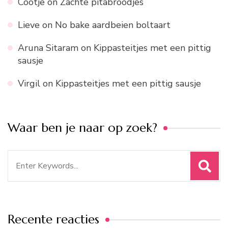
Cootje
on
Zachte pitabroodjes
Lieve
on
No bake aardbeien boltaart
Aruna Sitaram
on
Kippasteitjes met een pittig
sausje
Virgil
on
Kippasteitjes met een pittig sausje
Waar ben je naar op zoek?
Search
for:
Recente reacties