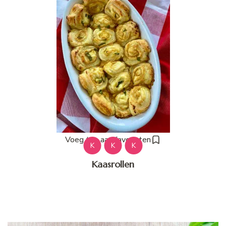
Voeg toe aan favorieten
K
K
K
Kaasrollen