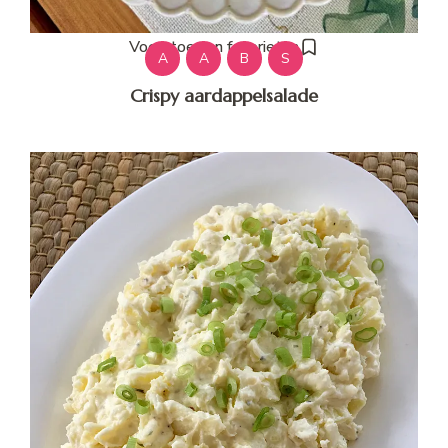
Voeg toe aan favorieten
A
A
B
S
Crispy aardappelsalade