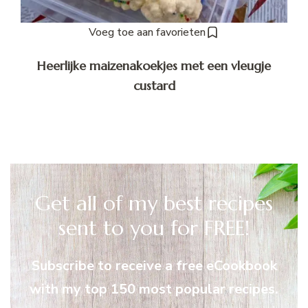
Voeg toe aan favorieten
Heerlijke maizenakoekjes met een vleugje
custard
Get all of my best recipes
sent to you for FREE!
Subscribe to receive a free eCookbook
with my top 150 most popular recipes.