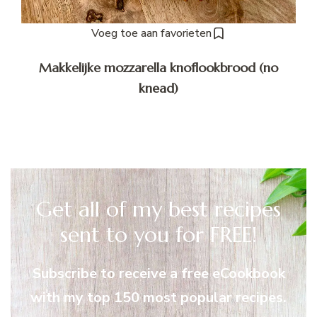
Voeg toe aan favorieten
Makkelijke mozzarella knoflookbrood (no
knead)
Get all of my best recipes
sent to you for FREE!
Subscribe to receive a free eCookbook
with my top 150 most popular recipes.