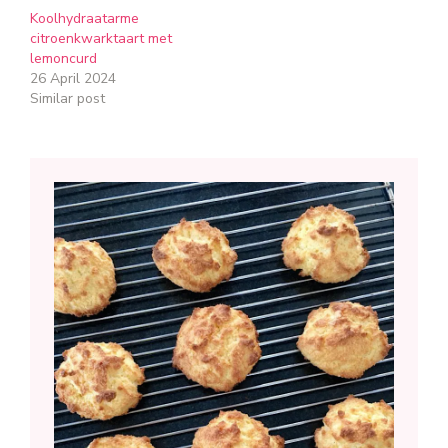
Koolhydraatarme
citroenkwarktaart met
lemoncurd
26 April 2024
Similar post