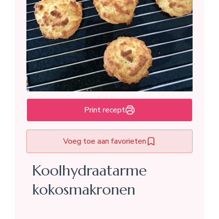
Print recept
Voeg toe aan favorieten
Koolhydraatarme
kokosmakronen