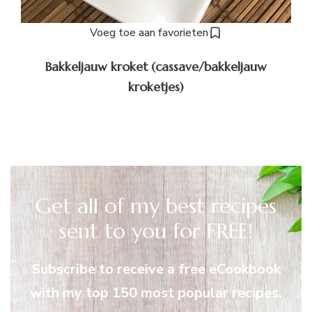
Voeg toe aan favorieten
Bakkeljauw kroket (cassave/bakkeljauw
kroketjes)
Get all of my best recipes
sent to you for FREE!
Subscribe to receive a free eCookbook
with my top 150 most popular recipes.