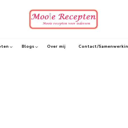
Mooie
Mooie recept
pten
Blogs
Over mij
Contact/Samenwerki