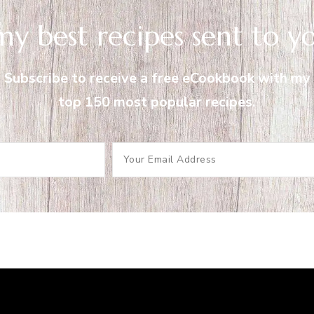
my best recipes sent to y
Subscribe to receive a free eCookbook with my
top 150 most popular recipes.