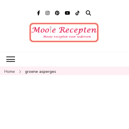
Mooi
Mooie
recepten
recep
voor
iedereen
Home
groene asperges