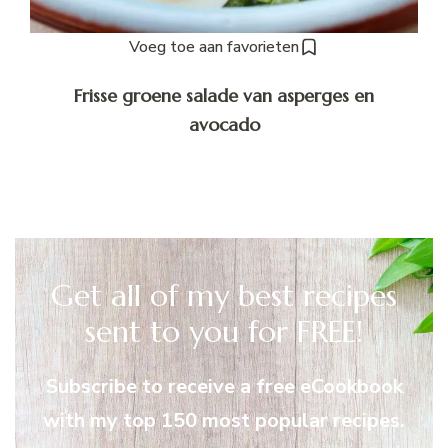
Voeg toe aan favorieten
Frisse groene salade van asperges en
avocado
Get all of my best recipes
sent to you for FREE!
Subscribe to receive a free eCookbook
with my top 150 most popular recipes.