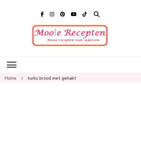
Mooi
Mooie
recepten
recep
voor
iedereen
Home
turks brood met gehakt