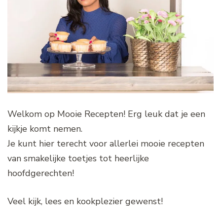
Welkom op Mooie Recepten! Erg leuk dat je een
kijkje komt nemen.
Je kunt hier terecht voor allerlei mooie recepten
van smakelijke toetjes tot heerlijke
hoofdgerechten!
Veel kijk, lees en kookplezier gewenst!