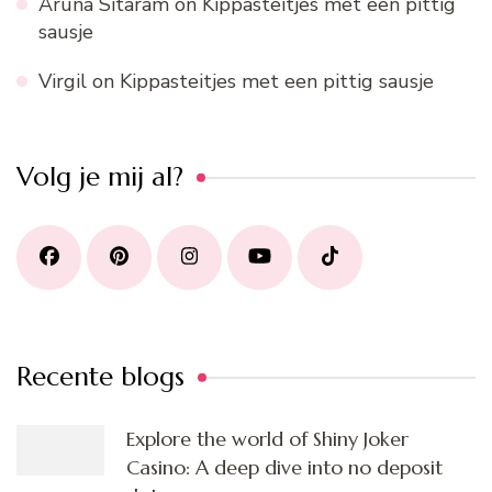
Aruna Sitaram
on
Kippasteitjes met een pittig
sausje
Virgil
on
Kippasteitjes met een pittig sausje
Volg je mij al?
Recente blogs
Explore the world of Shiny Joker
Casino: A deep dive into no deposit