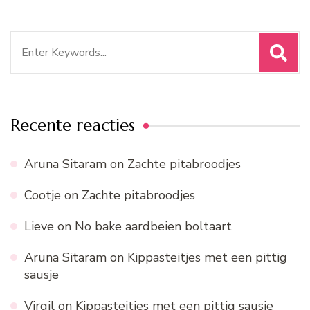
Search
for:
Recente reacties
Aruna Sitaram
on
Zachte pitabroodjes
Cootje
on
Zachte pitabroodjes
Lieve
on
No bake aardbeien boltaart
Aruna Sitaram
on
Kippasteitjes met een pittig
sausje
Virgil
on
Kippasteitjes met een pittig sausje