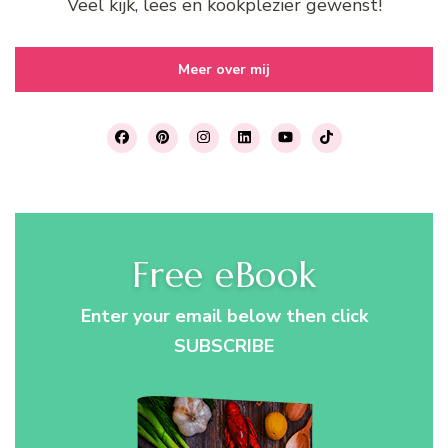
Veel kijk, lees en kookplezier gewenst!
Meer over mij
Free eBook
Enter your email below then click
SUBSCRIBE