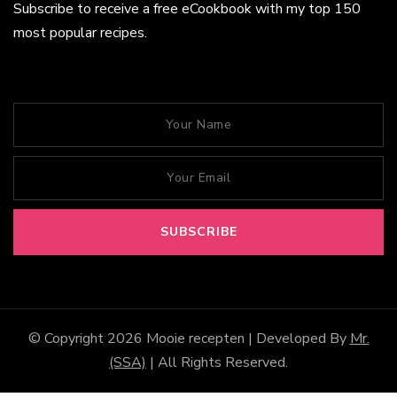
Subscribe to receive a free eCookbook with my top 150
most popular recipes.
© Copyright 2026
Mooie recepten
| Developed By
Mr.
(SSA)
| All Rights Reserved.