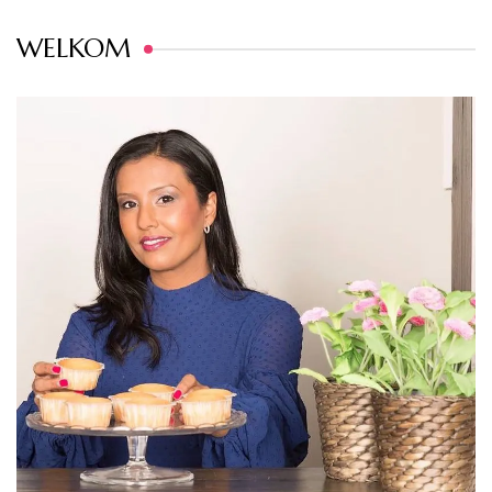
WELKOM