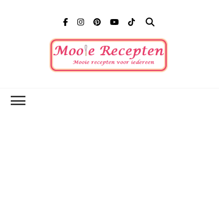
Mooi
Mooie
recepten
recep
voor
iedereen