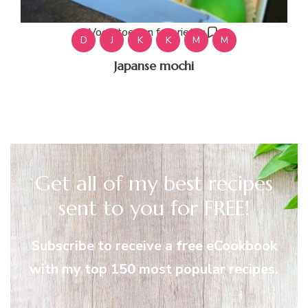
Voeg toe aan favorieten
D
J
K
K
M
M
Japanse mochi
Get all of my best recipes
sent to you for FREE!
Subscribe to receive a free eCookbook
with my top 150 most popular recipes.