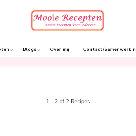
Mooie
Mooie recept
pten
Blogs
Over mij
Contact/Samenwerki
1 - 2 of 2 Recipes