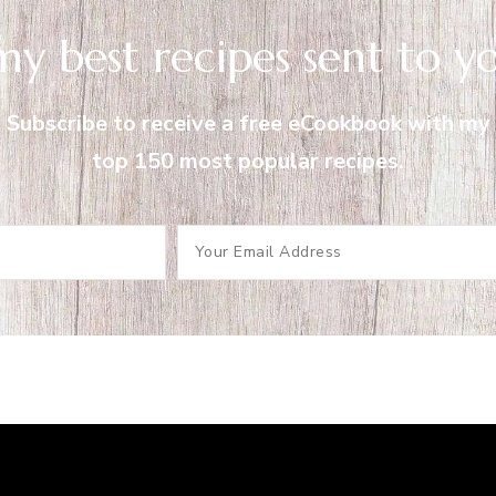
my best recipes sent to y
Subscribe to receive a free eCookbook with my
top 150 most popular recipes.