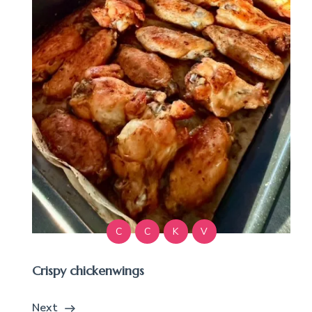
C
C
K
V
Crispy chickenwings
Next