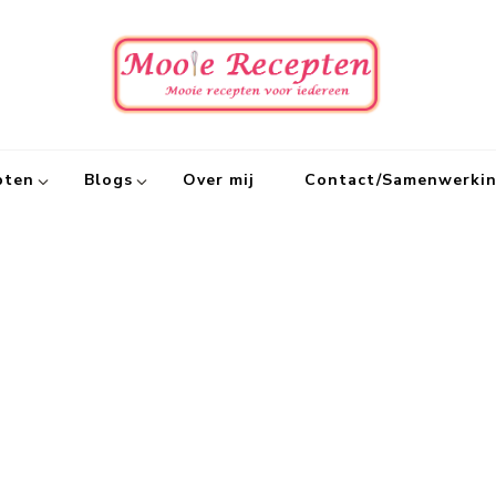
Mooie
Mooie recept
pten
Blogs
Over mij
Contact/Samenwerki