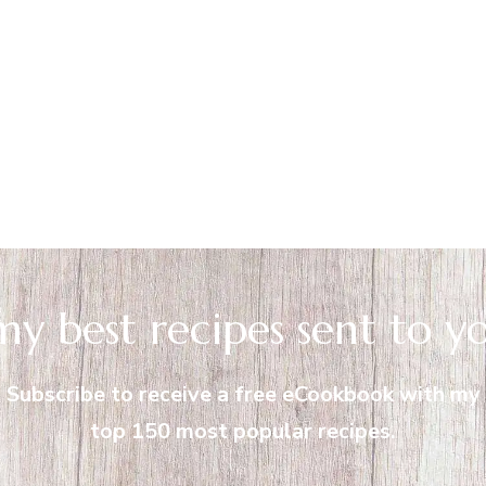
my best recipes sent to y
Subscribe to receive a free eCookbook with my
top 150 most popular recipes.