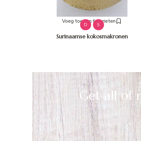
Voeg toe aan favorieten
D
S
Surinaamse kokosmakronen
Get all of 