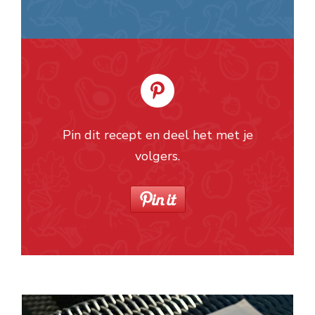
Pin dit recept en deel het met je
volgers.