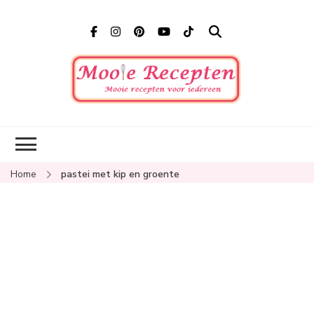
Mooi
Mooie
recepten
recep
voor
iedereen
Home
pastei met kip en groente