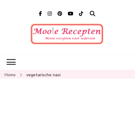
Mooi
Mooie
recepten
recep
voor
iedereen
Home
vegetarische nasi