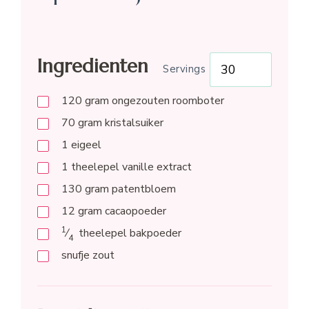
Ingredienten
Servings
120
gram
ongezouten roomboter
70
gram
kristalsuiker
1
eigeel
1
theelepel
vanille extract
130
gram
patentbloem
12
gram
cacaopoeder
1
⁄
theelepel
bakpoeder
4
snufje zout