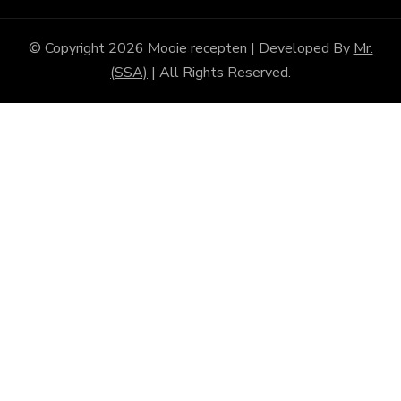
© Copyright 2026
Mooie recepten
| Developed By
Mr.
(SSA)
| All Rights Reserved.