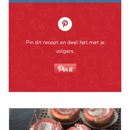
Pin dit recept en deel het met je
volgers.