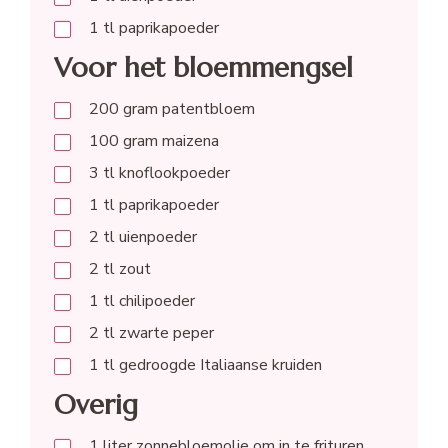
1
tl
paprikapoeder
Voor het bloemmengsel
200
gram
patentbloem
100
gram
maizena
3
tl
knoflookpoeder
1
tl
paprikapoeder
2
tl
uienpoeder
2
tl
zout
1
tl
chilipoeder
2
tl
zwarte peper
1
tl
gedroogde Italiaanse kruiden
Overig
1
liter
zonnebloemolie om in te frituren