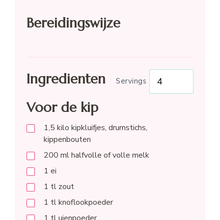
Bereidingswijze
Ingredienten
Servings
Voor de kip
1,5
kilo
kipkluifjes, drumstichs,
kippenbouten
200
ml
halfvolle of volle melk
1
ei
1
tl
zout
1
tl
knoflookpoeder
1
tl
uienpoeder