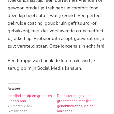
weekendmaaltijd, een borrel met vrienden of
gewoon omdat je trek hebt in comfort food:
deze kip heeft alles wat je zoekt. Een perfect
gekruide coating, goudbruin gefrituurd (of
gebakken), met dat verslavende crunch‑effect
bij elke hap. Probeer dit recept gauw uit en je
zult versteld staan. Onze jongens zijn echt fan!
Een filmpje van hoe ik de kip maak, vind je
terug op mijn Social Media kanalen.
Related
Jasmijnrijst, kip en groenten
De lekkerste gevulde
uit één pan
groentesoep met (kip)
23 March 2026
gehaktballetjes, kip en
Similar post
aardappel