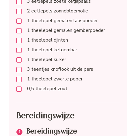
3
eetlepels
zoete ketjapsaus
2
eetlepels
zonnebloemolie
1
theelepel
gemalen laospoeder
1
theelepel
gemalen gemberpoeder
1
theelepel
djinten
1
theelepel
ketoembar
1
theelepel
suiker
3
teentjes
knoflook uit de pers
1
theelepel
zwarte peper
0,5
theelepel
zout
Bereidingswijze
Bereidingswijze