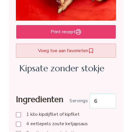
Print recept
Voeg toe aan favorieten
Kipsate zonder stokje
Ingredienten
Servings
1
kilo
kipdijfilet of kipfilet
4
eetlepels
zoute ketjapsaus