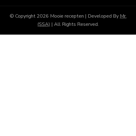
© Copyright 2026
Mooie recepten
| Developed By
Mr.
(SSA)
| All Rights Reserved.