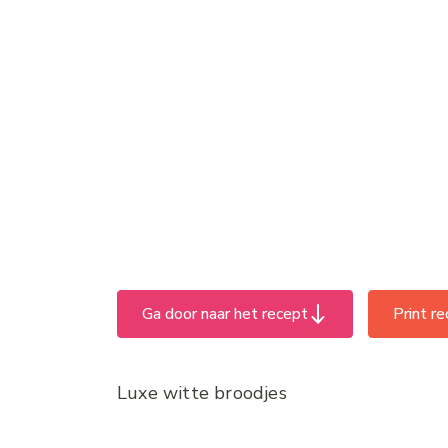
Ga door naar het recept
Print r
Luxe witte broodjes