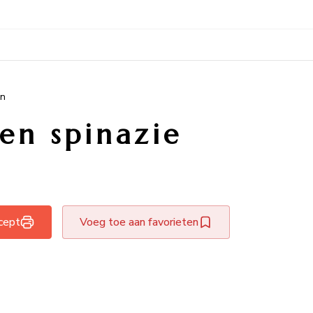
en
en spinazie
ecept
Voeg toe aan favorieten