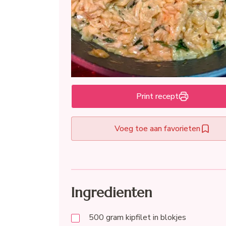
Print recept
Voeg toe aan favorieten
Ingredienten
500
gram
kipfilet in blokjes