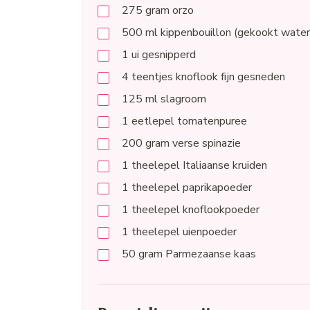
275
gram
orzo
500
ml
kippenbouillon (gekookt water
1
ui gesnipperd
4
teentjes
knoflook fijn gesneden
125
ml
slagroom
1
eetlepel
tomatenpuree
200
gram
verse spinazie
1
theelepel
Italiaanse kruiden
1
theelepel
paprikapoeder
1
theelepel
knoflookpoeder
1
theelepel
uienpoeder
50
gram
Parmezaanse kaas