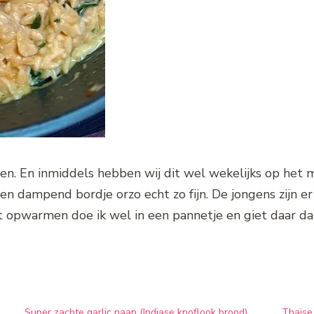
en. En inmiddels hebben wij dit wel wekelijks op het 
een dampend bordje orzo echt zo fijn. De jongens zijn e
opwarmen doe ik wel in een pannetje en giet daar dan 
Super zachte garlic naan (Indiase knoflook brood)
Thaise 