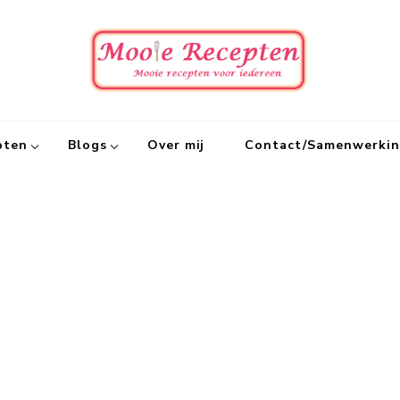
Mooie
Mooie recept
pten
Blogs
Over mij
Contact/Samenwerki