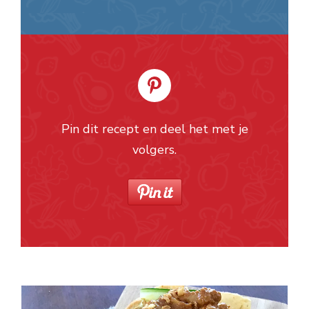
Pin dit recept en deel het met je
volgers.