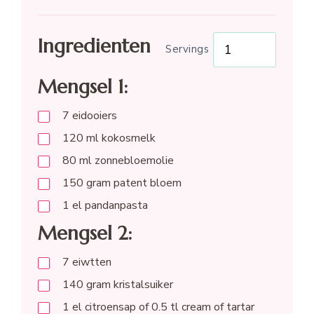
Ingredienten
Servings
Mengsel 1:
7
eidooiers
120
ml
kokosmelk
80
ml
zonnebloemolie
150
gram
patent bloem
1
el
pandanpasta
Mengsel 2:
7
eiwtten
140
gram
kristalsuiker
1
el
citroensap of 0.5 tl cream of tartar