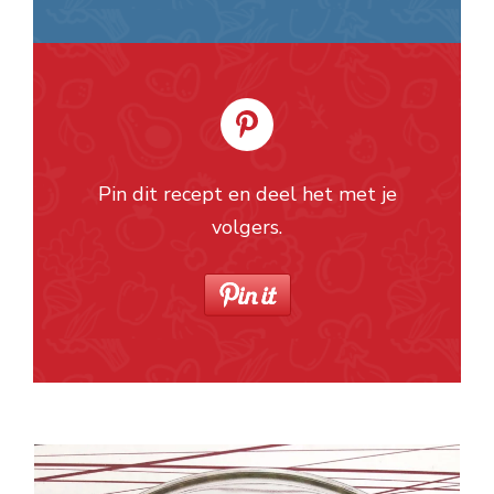
Pin dit recept en deel het met je
volgers.