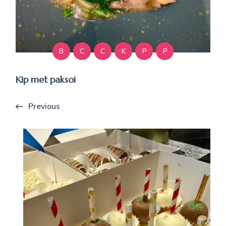
B
C
C
K
P
P
Kip met paksoi
Previous