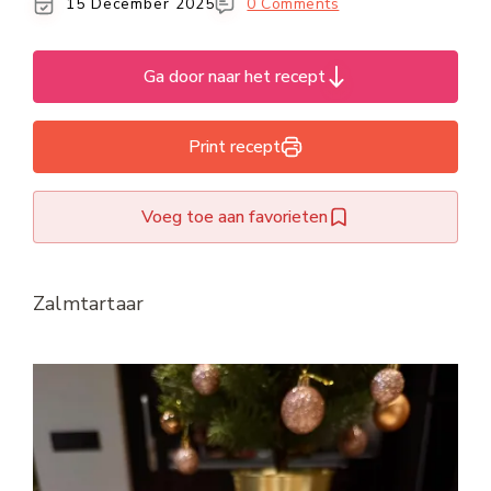
15 December 2025
0 Comments
Ga door naar het recept
Print recept
Voeg toe aan favorieten
Zalmtartaar