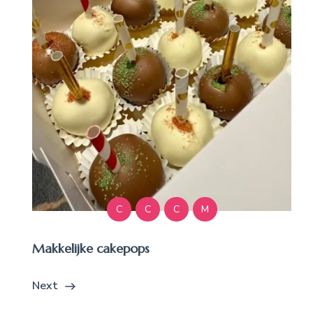
C
C
C
M
Makkelijke cakepops
Next