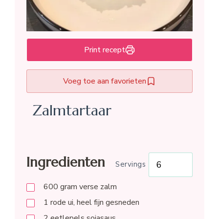
Print recept
Voeg toe aan favorieten
Zalmtartaar
Ingredienten
Servings
600
gram
verse zalm
1
rode ui, heel fijn gesneden
2
eetlepels
sojasaus