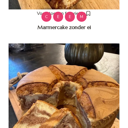
Voeg toe aan favorieten
C
E
E
M
Marmercake zonder ei