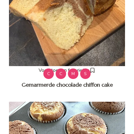
Voeg toe aan favorieten
C
C
M
S
Gemarmerde chocolade chiffon cake