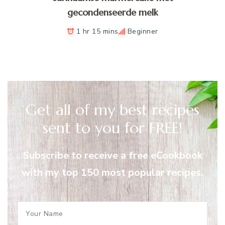
gecondenseerde melk
1 hr 15 mins
Beginner
Get all of my best recipes
sent to you for FREE!
Subscribe to receive a free eCookbook
with my top 150 most popular recipes.