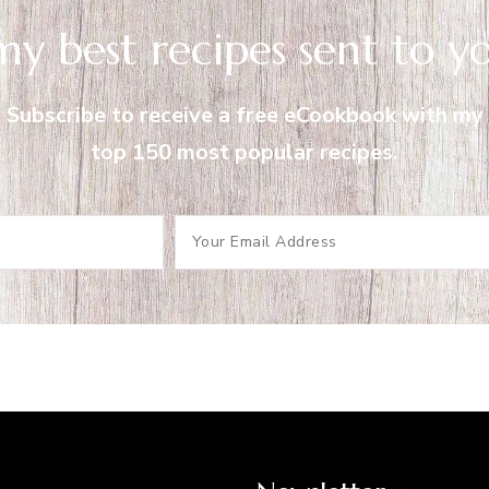
my best recipes sent to y
Subscribe to receive a free eCookbook with my
top 150 most popular recipes.