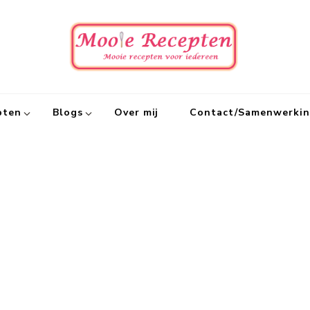
Mooie
Mooie recept
pten
Blogs
Over mij
Contact/Samenwerki