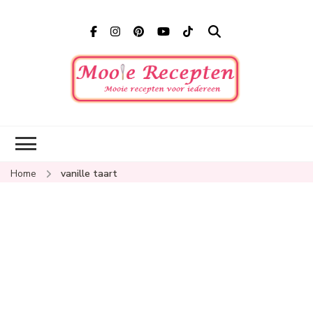
Mooi
Mooie
recepten
recep
voor
iedereen
Home
vanille taart