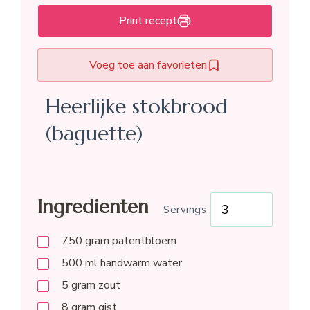
Print recept
Voeg toe aan favorieten
Heerlijke stokbrood
(baguette)
Ingredienten
Servings
750
gram
patentbloem
500
ml
handwarm water
5
gram
zout
8
gram
gist