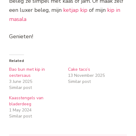
Beleg ze simpel met kaas of jam. Of maak zelf
een luxer beleg, mijn
ketjap kip
of mijn
kip in
masala
Genieten!
Related
Bao bun met kip in
Cake taco’s
oestersaus
13 November 2025
3 June 2025
Similar post
Similar post
Kaasstengels van
bladerdeeg
1 May 2024
Similar post