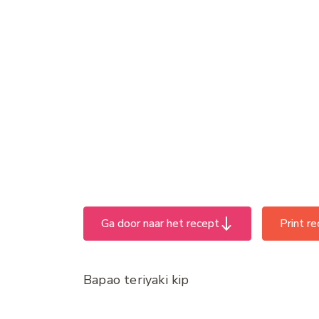
Ga door naar het recept
Print r
Bapao teriyaki kip