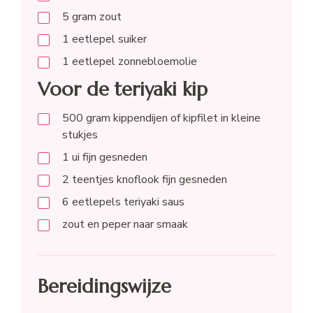
5
gram
zout
1
eetlepel
suiker
1
eetlepel
zonnebloemolie
Voor de teriyaki kip
500
gram
kippendijen of kipfilet in kleine
stukjes
1
ui fijn gesneden
2
teentjes
knoflook fijn gesneden
6
eetlepels
teriyaki saus
zout en peper naar smaak
Bereidingswijze