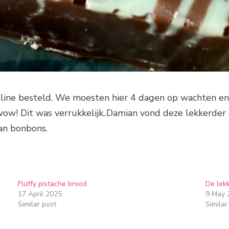
line besteld. We moesten hier 4 dagen op wachten en
wow! Dit was verrukkelijk..Damian vond deze lekkerder 
n bonbons.
Fluffy pistache brood
De lek
17 April 2025
9 May 
Similar post
Similar