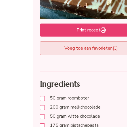
Print recept
Voeg toe aan favorieten
Ingredients
50
gram
roomboter
200
gram
melkchocolade
50
gram
witte chocolade
175
gram
pistachepasta