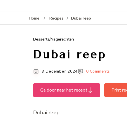
Dubai reep
Home
Recipes
Desserts/Nagerechten
Dubai reep
9 December 2024
0 Comments
Ga door naar het recept
Print r
Dubai reep