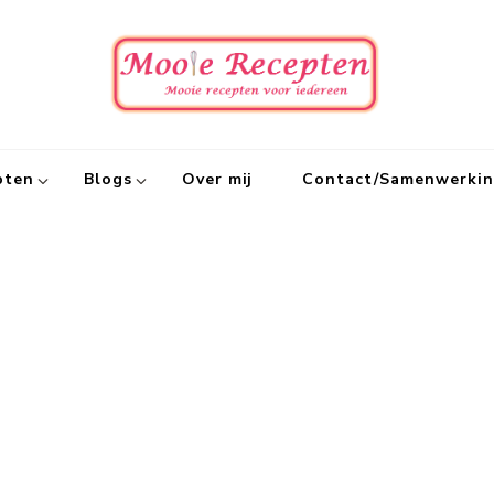
Mooie
Mooie recept
pten
Blogs
Over mij
Contact/Samenwerki