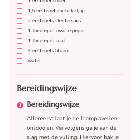
1
eetlepel
suiker
1,5
eetlepel
zoute ketjap
3
eetlepels
Oestersaus
1
theelepel
zwarte peper
1
theelepel
zout
4
eetlepels
bloem
water
Bereidingswijze
Bereidingswijze
Allereerst laat je de loempiavellen
ontdooien. Vervolgens ga je aan de
slag met de vulling. Hiervoor bak je