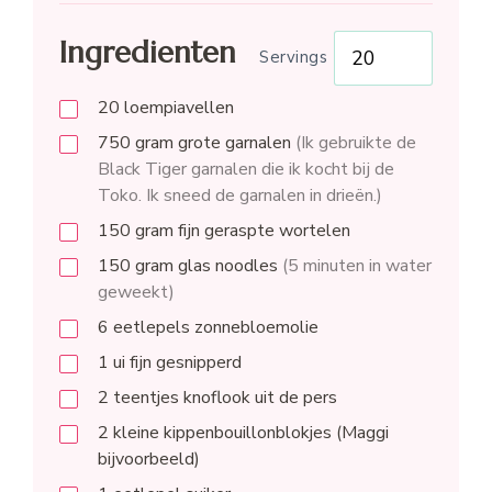
Ingredienten
Servings
20
loempiavellen
750
gram
grote garnalen
(Ik gebruikte de
Black Tiger garnalen die ik kocht bij de
Toko. Ik sneed de garnalen in drieën.)
150
gram
fijn geraspte wortelen
150
gram
glas noodles
(5 minuten in water
geweekt)
6
eetlepels
zonnebloemolie
1
ui
fijn gesnipperd
2
teentjes
knoflook uit de pers
2
kleine
kippenbouillonblokjes (Maggi
bijvoorbeeld)