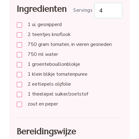
Ingredienten
Servings
1
ui, gesnipperd
2
teentjes knoflook
750
gram
tomaten, in vieren gesneden
750
ml
water
1
groentebouillonblokje
1
klein blikje tomatenpuree
2
eetlepels
olijfolie
1
theelepel
suiker/zoetstof
zout en peper
Bereidingswijze