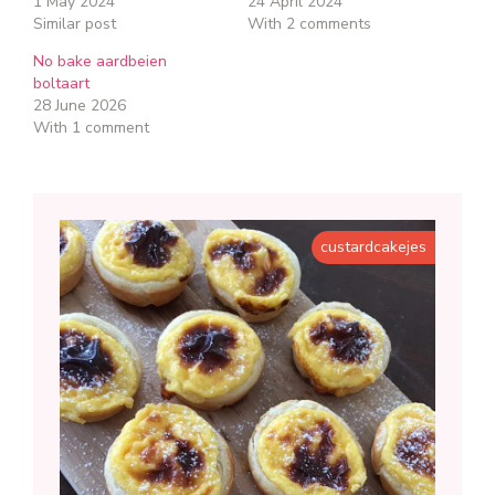
1 May 2024
24 April 2024
Similar post
With 2 comments
No bake aardbeien
boltaart
28 June 2026
With 1 comment
custardcakejes