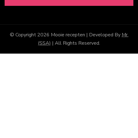
© Copyright 2026
Mooie recepten
| Developed By
Mr.
(SSA)
| All Rights Reserved.