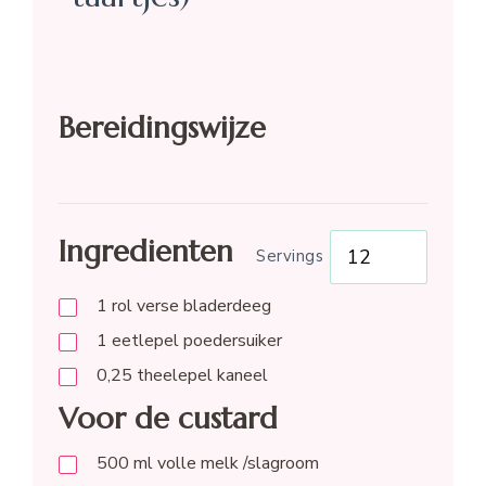
Bereidingswijze
Ingredienten
Servings
1
rol
verse bladerdeeg
1
eetlepel
poedersuiker
0,25
theelepel
kaneel
Voor de custard
500
ml
volle melk /slagroom