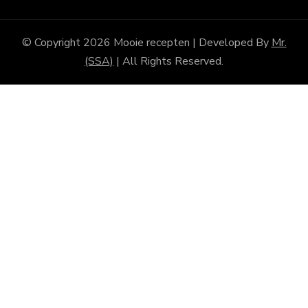
© Copyright 2026
Mooie recepten
| Developed By
Mr.
(SSA)
| All Rights Reserved.