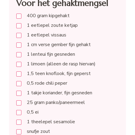
Voor het gehaktmengsel
400
gram
kipgehakt
1
eetlepel
zoute ketjap
1
eetlepel
vissaus
1
cm
verse gember fijn gehakt
1
lenteui fijn gesneden
1
limoen (alleen de rasp hiervan)
1,5
teen
knoflook, fijn geperst
0,5
rode chili peper
1
takje
koriander, fijn gesneden
25
gram
panko/paneermeel
0,5
ei
1
theelepel
sesamolie
snufje zout