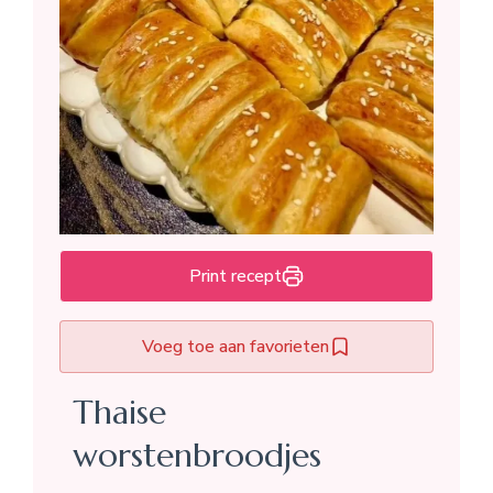
Print recept
Voeg toe aan favorieten
Thaise
worstenbroodjes