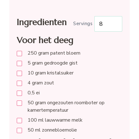
Ingredienten
Servings
Voor het deeg
250
gram
patent bloem
5
gram
gedroogde gist
10
gram
kristalsuiker
4
gram
zout
0,5
ei
50
gram
ongezouten roomboter op
kamertemperatuur
100
ml
lauwwarme melk
50
ml
zonnebloemolie