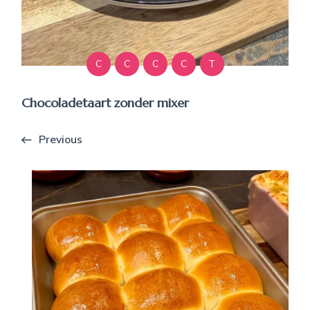
C
C
C
C
T
Chocoladetaart zonder mixer
Previous