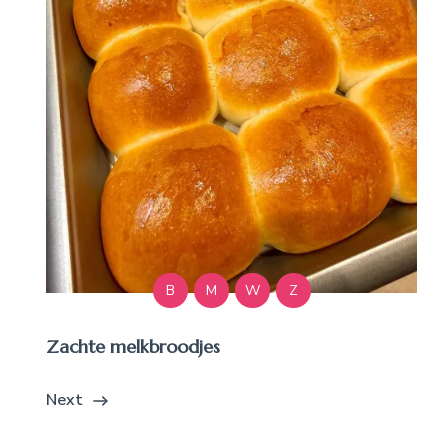
B
M
W
Z
Zachte melkbroodjes
Next