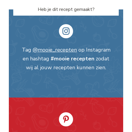
Heb je dit recept gemaakt?
Tag
@mooie_recepten
op Instagram
en hashtag
#mooie recepten
zodat
wij al jouw recepten kunnen zien.