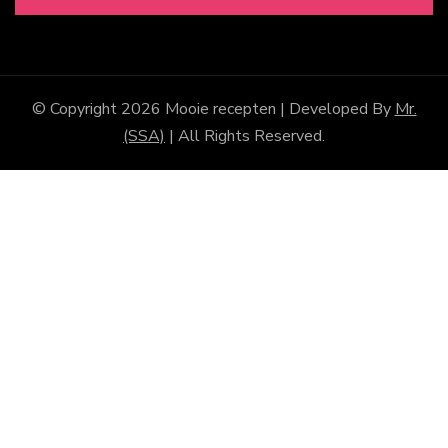
© Copyright 2026
Mooie recepten
| Developed By
Mr.
(SSA)
| All Rights Reserved.