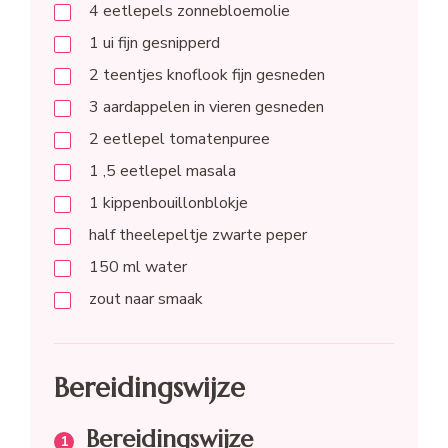
4
eetlepels
zonnebloemolie
1
ui
fijn gesnipperd
2
teentjes
knoflook fijn gesneden
3
aardappelen in vieren gesneden
2
eetlepel
tomatenpuree
1 ,5
eetlepel
masala
1
kippenbouillonblokje
half
theelepeltje
zwarte peper
150
ml
water
zout naar smaak
Bereidingswijze
Bereidingswijze