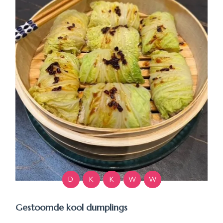
D
K
K
W
W
Gestoomde kool dumplings