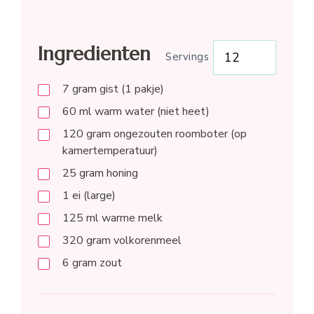
Ingredienten
Servings
7
gram
gist (1 pakje)
60
ml
warm water (niet heet)
120
gram
ongezouten roomboter (op
kamertemperatuur)
25
gram
honing
1
ei (large)
125
ml
warme melk
320
gram
volkorenmeel
6
gram
zout